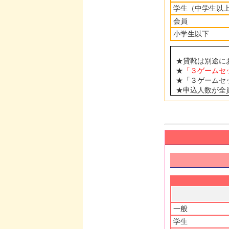
学生（中学生以
会員
小学生以下
★貸靴は別途に
★
「３ゲームセ
★「３ゲームセ
★申込人数が全
一般
学生