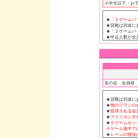
小学生以下・お
★
「２ゲームパ
★貸靴は別途にお求
★「２ゲームパ
★申込人数が全
友の会 会員様
★貸靴は別途に
★
他のプランの
★
投球される会
★
アメリカン方
★
５ゲームセッ
※ゲーム途中で
★
レーンの状況