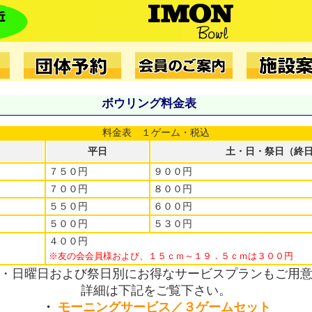
ボウリング料金表
料金表 １ゲーム・税込
平日
土・日・祭日（終
）
７５０円
９００円
）
７００円
８００円
５５０円
６００円
５００円
５３０円
４００円
※友の会会員様および、１５ｃｍ～１９．５ｃｍは３００円
・日曜日および祭日別にお得なサービスプランもご用
詳細は下記をご覧下さい。
・
モーニングサービス／３ゲームセット