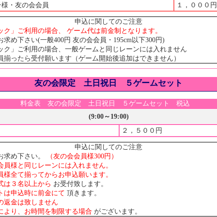
子様・友の会会員
１，０００円
申込に関してのご注意
ック」ご利用の場合、 ゲーム代は前金制となります。
め下さい(一般400円 友の会会員・195cm以下300円)
ック」ご利用の場合、一般ゲームと同じレーンには入れません
員揃ったら受付願います（ゲーム開始後追加はできません）
友の会限定 土日祝日 ５ゲームセット
料金表 友の会限定 土日祝日 ５ゲームセット 税込
(9:00～19:00)
２，５００円
申込に関してのご注意
お求め下さい。
（友の会会員様300円）
会員様と同じレーンには入れません。
員様全て揃ってからお申込願います。
式は３名以上から
お受付致します。
トは申込時に前金にて
頂きます。
の返金は致しません
により、お時間を制限する場合
がございます。