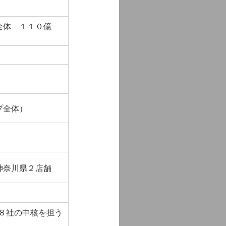
全体 １１０億
プ全体）
神奈川県２店舗
８社の中核を担う