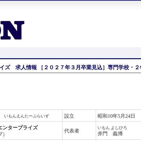
イズ 求人情報 ［２０２７年３月卒業見込］専門学校・２
設立
昭和10年5月24日
 いもんえんたーぷらいず
エンタープライズ
いもん よしひろ
代表者
井門 義博
プ）