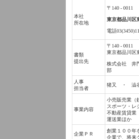
〒140 - 0011
本社
東京都品川区
所在地
電話03(3450)1
〒140 - 0011
東京都品川区
書類
提出先
株式会社 井
部
人事
猪又 ・ 澁
担当者
小売販売業（
スポーツ・レ
事業内容
不動産賃貸業
運送業ほか
創業１００年
企業ＰＲ
企業で、将来