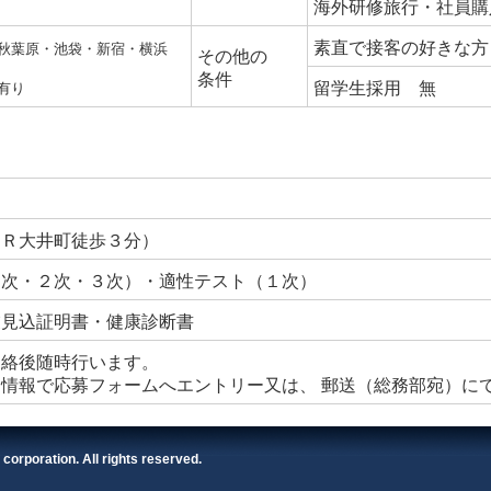
海外研修旅行・社員購
素直で接客の好きな方
秋葉原・池袋・新宿・横浜
その他の
条件
留学生採用 無
有り
ＪＲ大井町徒歩３分）
１次・２次・３次）・適性テスト（１次）
業見込証明書・健康診断書
連絡後随時行います。
情報で応募フォームへエントリー又は、 郵送（総務部宛）に
corporation. All rights reserved.