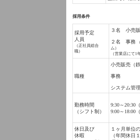
採用条件
３名 小売
採用予定
人員
２名 事務
（正社員総合
ム）
職）
（営業店にて1
小売販売（
職種
事務
システム管
勤務時間
9:30～20:
（シフト制）
9:00～18:
休日及び
１ヶ月単位
休暇
（年間休日