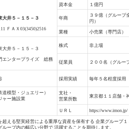
資本金
１億円
３９億（グループ
東大井５－１５－３
年商
円）
111 ＦＡＸ03(3450)2516
業種
小売業（専門店）
株式
非上場
東大井５－１５－３
門エンタープライズ 総務
従業員
２００名（グルー
谷
採用実績
毎年５名程度採用
鉄道模型・ジュエリー）
支社・
東京都１１店舗・
ジャー施設業
営業所数
ＵＲＬ
https://www.imon.jp/
を超える堅実経営による重厚な資産を保有する 企業グループ１
グループ内の幅広い分野で 活躍することを期待します。