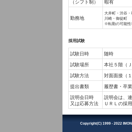
（シフト制）
暇有
大井町・渋谷・
勤務地
川崎・御徒町
※転勤の可能性
採用試験
試験日時
随時
試験場所
本社５階（
試験方法
対面面接（
提出書類
履歴書・卒
説明会日時
説明会は、
又は応募方法
ＵＲＬの採用
Copyright(C) 1999 - 2022 IMON 