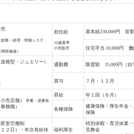
販売
基本給230,000円 皆勤
初任給
（総務・経理・情報システ
20歳基準
住宅手当 10,000円
合
小売販売
年間研修後）
鉄道模型・ジュエリー）
通勤費
限度額 35,000円
賞与
７月・１２月
理
昇給
年１回（６月）
30（小売店舗）
早番・遅番有
健康保険・厚生年金・
00（事務職）
各種保険
保険
の変形労働制
特別休暇・育児休業・
１１２日）・年次有給休
福利厚生
見舞金